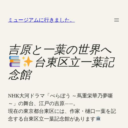
内
容
ミュージアムに行きました。
を
ス
キ
ッ
吉原と一葉の世界へ
プ
台東区立一葉記
念館
NHK大河ドラマ「べらぼう ～蔦重栄華乃夢噺
～」の舞台、江戸の吉原――。
現在の東京都台東区には、作家・樋口一葉を記
念する台東区立一葉記念館があります