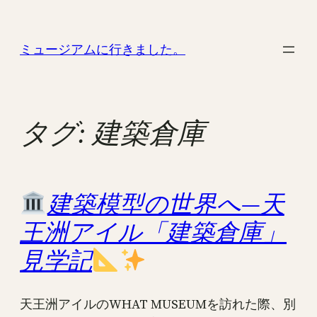
内
容
ミュージアムに行きました。
を
ス
キ
ッ
タグ:
建築倉庫
プ
建築模型の世界へ—天
王洲アイル「建築倉庫」
見学記
天王洲アイルのWHAT MUSEUMを訪れた際、別